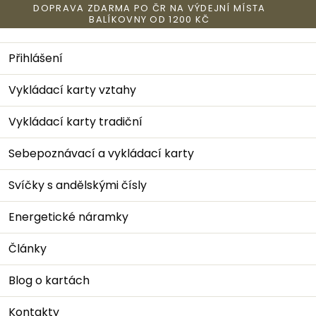
Přejít
DOPRAVA ZDARMA PO ČR NA VÝDEJNÍ MÍSTA
na
BALÍKOVNY OD 1200 KČ
obsah
Nák
Přihlášení
Vítejte
Vykládací karty vztahy
v
Vykládací karty tradiční
prostoru
Sebepoznávací a vykládací karty
Rezonance
Svíčky s andělskými čísly
duše
Energetické náramky
Články
Blog o kartách
Top výběr
Kontakty