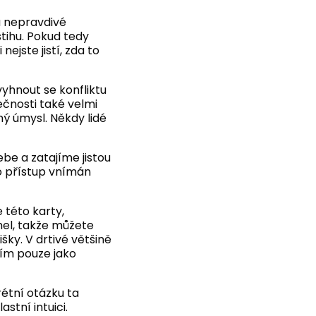
a nepravdivé
tihu. Pokud tedy
ejste jistí, zda to
vyhnout se konfliktu
lečnosti také velmi
ný úmysl. Někdy lidé
be a zatajíme jistou
to přístup vnímán
 této karty,
hel, takže můžete
išky. V drtivé většině
dím pouze jako
étní otázku ta
stní intuici.