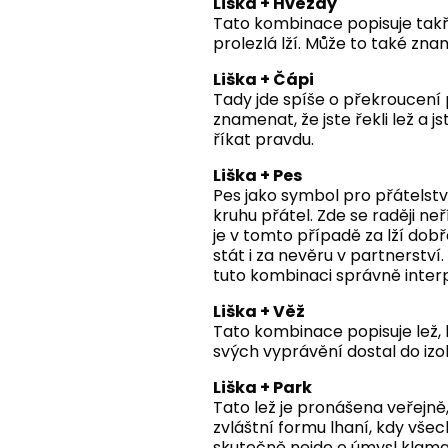
Liška + Hvězdy
Tato kombinace popisuje takřík
prolezlá lží. Může to také zna
Liška + Čápi
Tady jde spíše o překroucení 
znamenat, že jste řekli lež 
říkat pravdu.
Liška + Pes
Pes jako symbol pro přátelství
kruhu přátel. Zde se raději n
je v tomto případě za lží dob
stát i za nevěru v partnerství
tuto kombinaci správně interp
Liška + Věž
Tato kombinace popisuje lež, 
svých vyprávění dostal do izo
Liška + Park
Tato lež je pronášena veřejně
zvláštní formu lhaní, kdy všech
skutečně nejde o úmysl klamat