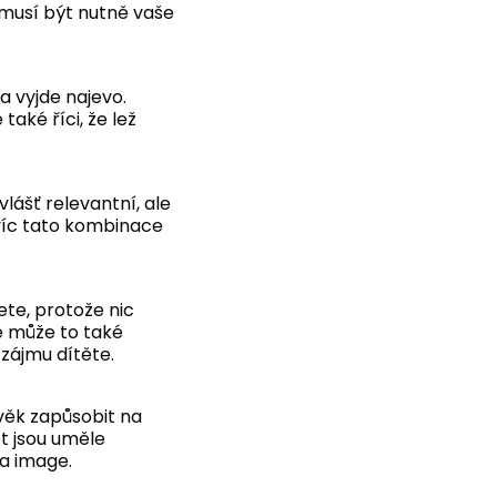
emusí být nutně vaše
a vyjde najevo.
také říci, že lež
vlášť relevantní, ale
víc tato kombinace
ete, protože nic
e může to také
zájmu dítěte.
ověk zapůsobit na
ot jsou uměle
a image.