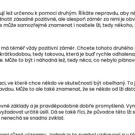
ují lež určenou k pomoci druhým. Říkáte nepravdu, aby něk
dnotit zásadně pozitivně, ale alespoň záměr za nimi je obv
může samozřejmě znamenat i nositele lži, tedy někoho, k
 má téměř vždy pozitivní záměr. Chcete tohoto druhého
ež krátkodobou, tedy takovou, která je buď rychle odhalena,
. Může to být i náhodná lež, tedy něco, co nebylo plánov
ci, ve které chce někdo ve skutečnosti být obelhaný. To 
avdou. Může to ale také znamenat, že se někdo od lži dist
 pevné základy a je pravděpodobně dobře promyšlená. Vy
yžadovat určité úsilí. Dá se také říci, že původce této l
a nenechá se snadno zviklat.
aci různé významy. Jednak je to symbol uzdravení a v té