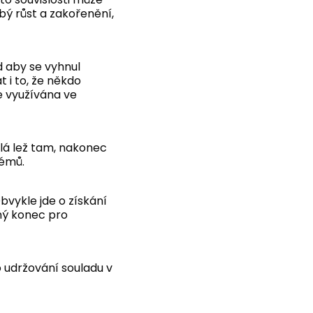
ý růst a zakořenění,
d aby se vyhnul
i to, že někdo
je využívána ve
malá lež tam, nakonec
lémů.
bvykle jde o získání
ný konec pro
o udržování souladu v