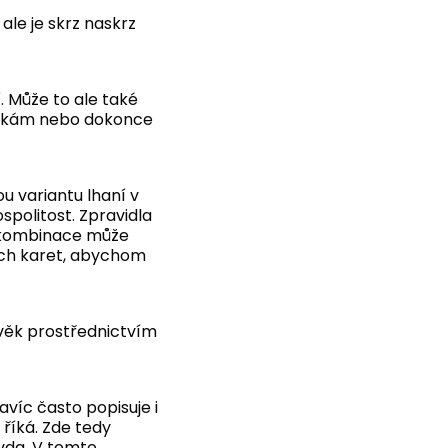
ale je skrz naskrz
. Může to ale také
mínkám nebo dokonce
ou variantu lhaní v
spolitost. Zpravidla
to kombinace může
lších karet, abychom
ověk prostřednictvím
víc často popisuje i
 říká. Zde tedy
avda. V tomto