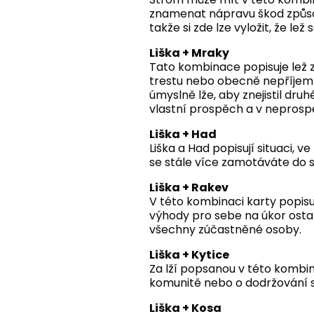
znamenat nápravu škod způsob
takže si zde lze vyložit, že l
Liška + Mraky
Tato kombinace popisuje lež z
trestu nebo obecně nepříjem
úmyslně lže, aby znejistil dru
vlastní prospěch a v neprosp
Liška + Had
Liška a Had popisují situaci, 
se stále více zamotáváte do sí
Liška + Rakev
V této kombinaci karty popisu
výhody pro sebe na úkor osta
všechny zúčastněné osoby.
Liška + Kytice
Za lží popsanou v této kombina
komunitě nebo o dodržování 
Liška + Kosa