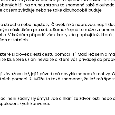
ených lží. Na druhou stranu to znamená také dlouhodob
ež se časem zvětšuje nebo se také dlouhodobě buduje.
e strachu nebo nejistoty. Člověk říká nepravdu, napříkla
ným následkům pro sebe. Samozřejmě to může znamenat 
hého. V každém případě však karty zde popisují lež, která 
ěch ostatních.
ve které si člověk klestí cestu pomocí lží. Malá lež sem a 
tě lží, které už ani nevidíte a které vás přivádějí do prob
jí závažnou lež, jejíž původ má obvykle sobecké motivy. O
tních pomocí lži. Může to také znamenat, že lež má špat
ci není žádný zlý úmysl. Jde o lhaní ze zdvořilosti, nebo 
společenských konvencí.