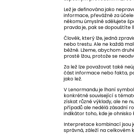
Lež je definována jako nepr
informace, převážně za účelem
někomu úmyslně sdělujete špatn
pravda je, pak se dopouštíte l
Člověk, který lže, jedná zprav
nebo trestu. Ale ne každá malá
běžné. Lžeme, abychom druhého
prostě lžou, protože se neodva
Za lež lze považovat také neú
část informace nebo fakta, pa
jako lež.
V Lenormandu je lhaní symbol
konkrétně související s témat
získat různé výklady, ale ne nut
případů ale nedělá zásadní roz
indikátor toho, kde je ohnisk
Interpretace kombinací jsou 
správná, záleží na celkovém ko