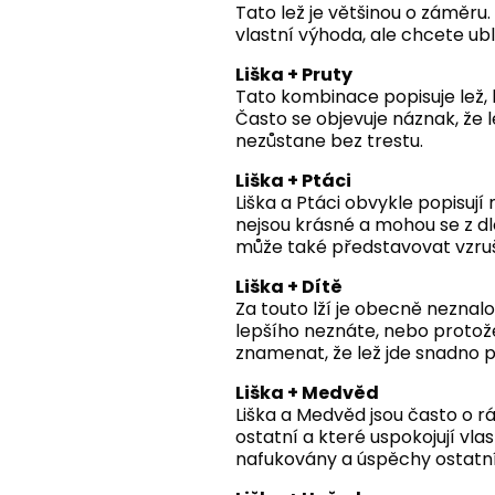
Tato lež je většinou o záměru
vlastní výhoda, ale chcete ub
Liška + Pruty
Tato kombinace popisuje lež,
Často se objevuje náznak, že l
nezůstane bez trestu.
Liška + Ptáci
Liška a Ptáci obvykle popisují 
nejsou krásné a mohou se z 
může také představovat vzrušen
Liška + Dítě
Za touto lží je obecně neznalo
lepšího neznáte, nebo protože
znamenat, že lež jde snadno 
Liška + Medvěd
Liška a Medvěd jsou často o r
ostatní a které uspokojují vla
nafukovány a úspěchy ostatní