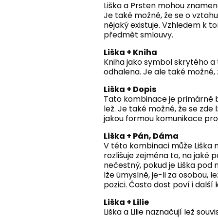
Liška a Prsten mohou znamenat
Je také možné, že se o vztahu
nějaký existuje. Vzhledem k t
předmět smlouvy.
Liška + Kniha
Kniha jako symbol skrytého a
odhalena. Je ale také možné, 
Liška + Dopis
Tato kombinace je primárně bu
lež. Je také možné, že se zde 
jakou formou komunikace pro
Liška + Pán, Dáma
V této kombinaci může Liška 
rozlišuje zejména to, na jaké p
nečestný, pokud je Liška pod n
lže úmyslně, je-li za osobou, 
pozici. Často dost poví i další 
Liška + Lilie
Liška a Lilie naznačují lež souv