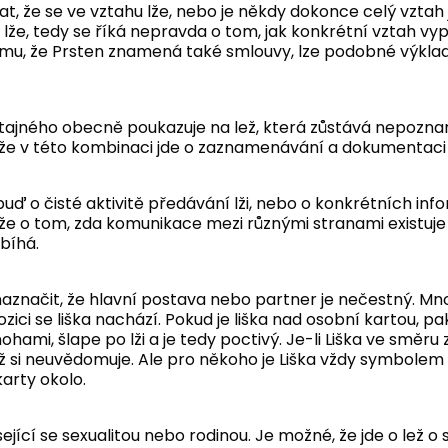
, že se ve vztahu lže, nebo je někdy dokonce celý vztah j
 lže, tedy se říká nepravda o tom, jak konkrétní vztah 
omu, že Prsten znamená také smlouvy, lze podobné výklady
 tajného obecně poukazuje na lež, která zůstává nepozn
že v této kombinaci jde o zaznamenávání a dokumentaci l
ď o čisté aktivitě předávání lži, nebo o konkrétních info
lže o tom, zda komunikace mezi různými stranami existuje č
bíhá.
naznačit, že hlavní postava nebo partner je nečestný. Mn
ozici se liška nachází. Pokud je liška nad osobní kartou, pa
ohami, šlape po lži a je tedy poctivý. Je-li Liška ve směr
lež si neuvědomuje. Ale pro někoho je Liška vždy symbolem 
karty okolo.
isející se sexualitou nebo rodinou. Je možné, že jde o lež o 