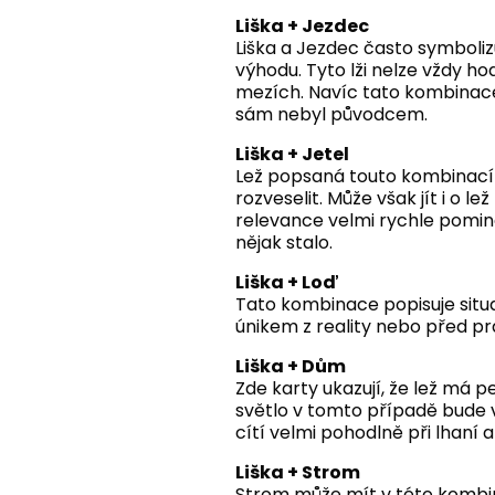
Liška + Jezdec
Liška a Jezdec často symboliz
výhodu. Tyto lži nelze vždy ho
mezích. Navíc tato kombinace 
sám nebyl původcem.
Liška + Jetel
Lež popsaná touto kombinací
rozveselit. Může však jít i o l
relevance velmi rychle pomine
nějak stalo.
Liška + Loď
Tato kombinace popisuje situa
únikem z reality nebo před pr
Liška + Dům
Zde karty ukazují, že lež má
světlo v tomto případě bude v
cítí velmi pohodlně při lhaní 
Liška + Strom
Strom může mít v této kombin