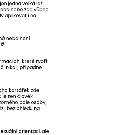
en jedna velká lež.
vypadá nebo zda vůbec
 aplikovat i na
aná nebo není
ží.
rmacích, které tvoří
i nikoli, případně
oho kartářek zde
k je ten člověk
u zorného pole osoby,
lži, bez ohledu na
sexuální orientaci, ale