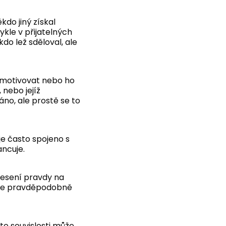
do jiný získal
ykle v přijatelných
do lež sděloval, ale
 motivovat nebo ho
 nebo jejíž
áno, ale prostě se to
je často spojeno s
ancuje.
nesení pravdy na
ži se pravděpodobně
to souvislosti může