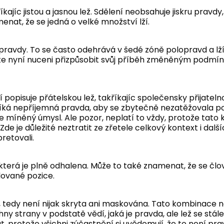
ajíc jistou a jasnou lež. Sdělení neobsahuje jiskru pravdy, 
menat, že se jedná o velké množství lží.
pravdy. To se často odehrává v šedé zóně polopravd a lží
a jste nyní nuceni přizpůsobit svůj příběh změněným pod
 popisuje přátelskou lež, takříkajíc společensky přijateln
eříká nepříjemná pravda, aby se zbytečně nezatěžovala po
ře míněný úmysl. Ale pozor, neplatí to vždy, protože ta
. Zde je důležité neztratit ze zřetele celkový kontext i da
retovali.
která je plně odhalena. Může to také znamenat, že se čl
lované pozice.
, tedy není nijak skryta ani maskována. Tato kombinace na
ny strany v podstatě vědí, jaká je pravda, ale lež se stále
, protože všichni zúčastnění si uvědomují, že to není pr