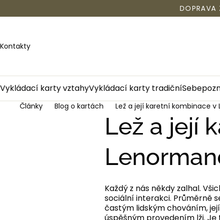
Přejít
DOPRAVA 
na
obsah
Kontakty
Vykládací karty vztahy
Vykládací karty tradiční
Sebepozná
Články
Blog o kartách
Lež a její karetní kombinace 
Lež a její
Lenormand
Každý z nás někdy zalhal. Všich
sociální interakci. Průměrně s
častým lidským chováním, její
úspěšným provedením lži. Je t