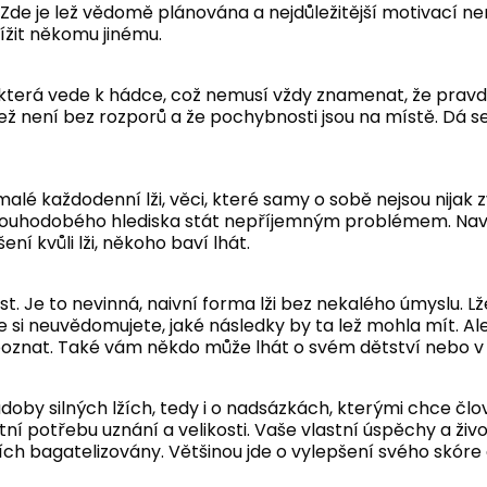
. Zde je lež vědomě plánována a nejdůležitější motivací n
lížit někomu jinému.
 která vede k hádce, což nemusí vždy znamenat, že pravd
ež není bez rozporů a že pochybnosti jsou na místě. Dá se 
malé každodenní lži, věci, které samy o sobě nejsou nijak z
dlouhodobého hlediska stát nepříjemným problémem. Na
í kvůli lži, někoho baví lhát.
st. Je to nevinná, naivní forma lži bez nekalého úmyslu. Lž
 si neuvědomujete, jaké následky by ta lež mohla mít. Al
poznat. Také vám někdo může lhát o svém dětství nebo v 
ádoby silných lžích, tedy i o nadsázkách, kterými chce čl
stní potřebu uznání a velikosti. Vaše vlastní úspěchy a živ
ch bagatelizovány. Většinou jde o vylepšení svého skóre 