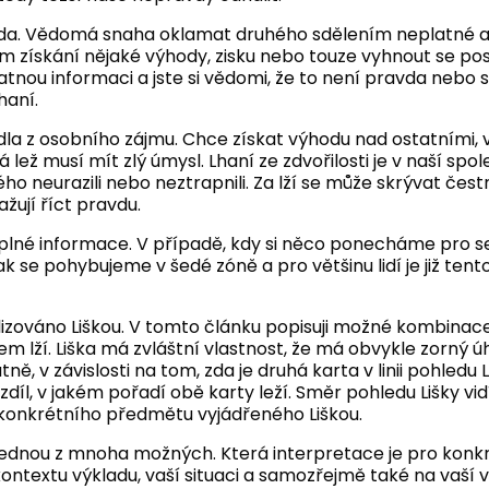
avda. Vědomá snaha oklamat druhého sdělením neplatné 
 získání nějaké výhody, zisku nebo touze vyhnout se pos
ou informaci a jste si vědomi, že to není pravda nebo si n
haní.
idla z osobního zájmu. Chce získat výhodu nad ostatními, 
 lež musí mít zlý úmysl. Lhaní ze zdvořilosti je v naší spo
 neurazili nebo neztrapnili. Za lží se může skrývat čest
žují říct pravdu.
plné informace. V případě, kdy si něco ponecháme pro se
k se pohybujeme v šedé zóně a pro většinu lidí je již ten
izováno Liškou. V tomto článku popisuji možné kombinace
em lží. Liška má zvláštní vlastnost, že má obvykle zorný ú
ně, v závislosti na tom, zda je druhá karta v linii pohledu L
díl, v jakém pořadí obě karty leží. Směr pohledu Lišky vi
o konkrétního předmětu vyjádřeného Liškou.
jednou z mnoha možných. Která interpretace je pro konkr
ntextu výkladu, vaší situaci a samozřejmě také na vaší vla