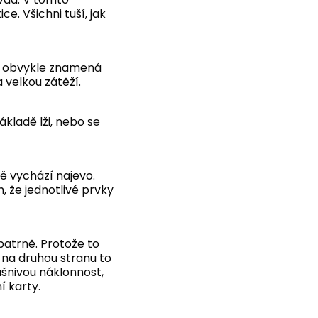
e. Všichni tuší, jak
ož obvykle znamená
 velkou zátěží.
ákladě lži, nebo se
ě vychází najevo.
, že jednotlivé prvky
patrně. Protože to
 na druhou stranu to
šnivou náklonnost,
í karty.