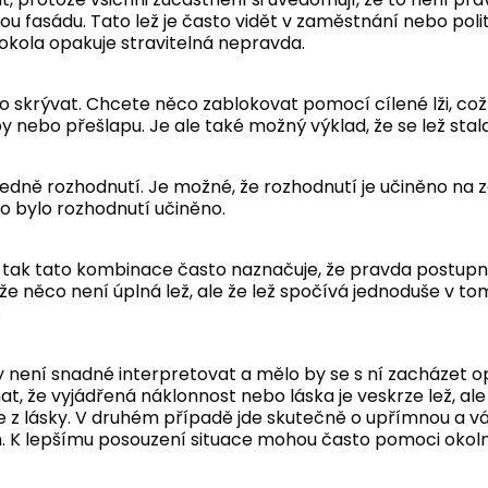
u fasádu. Tato lež je často vidět v zaměstnání nebo politic
dokola opakuje stravitelná nepravda.
ěco skrývat. Chcete něco zablokovat pomocí cílené lži, c
by nebo přešlapu. Je ale také možný výklad, že se lež stala
ledně rozhodnutí. Je možné, že rozhodnutí je učiněno na z
ebo bylo rozhodnutí učiněno.
, a tak tato kombinace často naznačuje, že pravda postupn
e něco není úplná lež, ale že lež spočívá jednoduše v tom
.
 není snadné interpretovat a mělo by se s ní zacházet o
, že vyjádřená náklonnost nebo láska je veskrze lež, ale
e z lásky. V druhém případě jde skutečně o upřímnou a vá
m. K lepšímu posouzení situace mohou často pomoci okoln