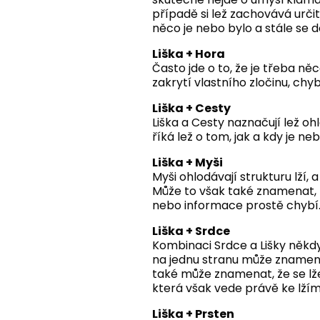
případě si lež zachovává určito
něco je nebo bylo a stále se 
Liška + Hora
Často jde o to, že je třeba n
zakrytí vlastního zločinu, chy
Liška + Cesty
Liška a Cesty naznačují lež oh
říká lež o tom, jak a kdy je n
Liška + Myši
Myši ohlodávají strukturu lží
Může to však také znamenat, ž
nebo informace prostě chybí
Liška + Srdce
Kombinaci Srdce a Lišky někdy
na jednu stranu může znamenat
také může znamenat, že se lž
která však vede právě ke lží
Liška + Prsten