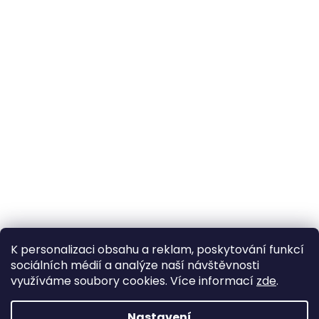
Hodnocení
Legend cikánské karty
Iva Svobodová
Hodnocení
Děkuji za krásné karty a za dáreček 🙂
produktu
je
5
z
Informace pro vás
5
hvězdiček.
Kontakty
K personalizaci obsahu a reklam, poskytování funkcí
Nákupní košík
sociálních médií a analýze naší návštěvnosti
0
ks /
0 Kč
využíváme soubory cookies. Více informací
zde
.
Nastavení